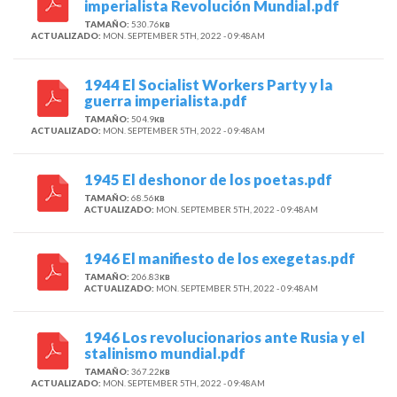
imperialista Revolución Mundial.pdf
TAMAÑO:
530.76
KB
ACTUALIZADO:
MON. SEPTEMBER 5TH, 2022 - 09:48AM
1944 El Socialist Workers Party y la
guerra imperialista.pdf
TAMAÑO:
504.9
KB
ACTUALIZADO:
MON. SEPTEMBER 5TH, 2022 - 09:48AM
1945 El deshonor de los poetas.pdf
TAMAÑO:
68.56
KB
ACTUALIZADO:
MON. SEPTEMBER 5TH, 2022 - 09:48AM
1946 El manifiesto de los exegetas.pdf
TAMAÑO:
206.83
KB
ACTUALIZADO:
MON. SEPTEMBER 5TH, 2022 - 09:48AM
1946 Los revolucionarios ante Rusia y el
stalinismo mundial.pdf
TAMAÑO:
367.22
KB
ACTUALIZADO:
MON. SEPTEMBER 5TH, 2022 - 09:48AM