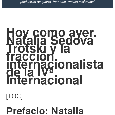
producción de guerra, fronteras, trabajo asalariado!
Hoy como ayer.
Natalia Sedova
Trotski y la
fracción
internacionalista
de la IVª
Internacional
[TOC]
Prefacio: Natalia